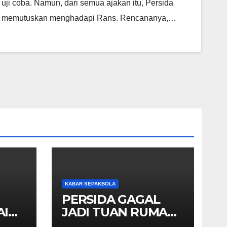
uji coba. Namun, dari semua ajakan itu, Persida
memutuskan menghadapi Rans. Rencananya,…
KABAR SEPAKBOLA
PERSIDA GAGAL
AIN
JADI TUAN RUMAH
8 BESAR BABAK 16