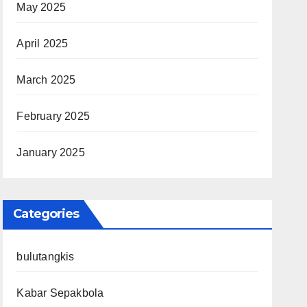
May 2025
April 2025
March 2025
February 2025
January 2025
Categories
bulutangkis
Kabar Sepakbola