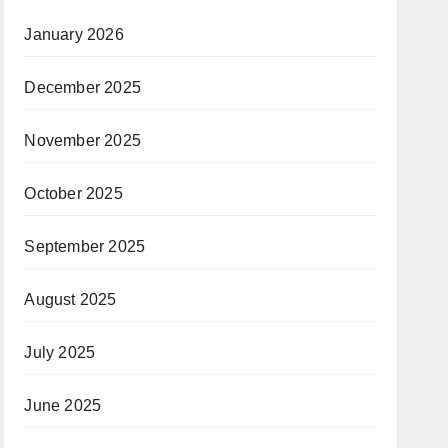
January 2026
December 2025
November 2025
October 2025
September 2025
August 2025
July 2025
June 2025