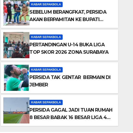
KABAR SEPAKBOLA
SEBELUM BERANGFKAT, PERSIDA
AKAN BERPAMITAN KE BUPATI
SIDOARJO
KABAR SEPAKBOLA
PERTANDINGAN U-14 BUKA LIGA
TOP SKOR 2026 ZONA SURABAYA
KABAR SEPAKBOLA
PERSIDA TAK GENTAR BERMAIN DI
KABAR SEPAKBOLA
JEMBER
PERSIDA GAGAL J
ER
BABAK 16 BESAR LI
KABAR SEPAKBOLA
PERSIDA GAGAL JADI TUAN RUMAH
14/01/2026
REDAKSI
8 BESAR BABAK 16 BESAR LIGA 4
JATIM