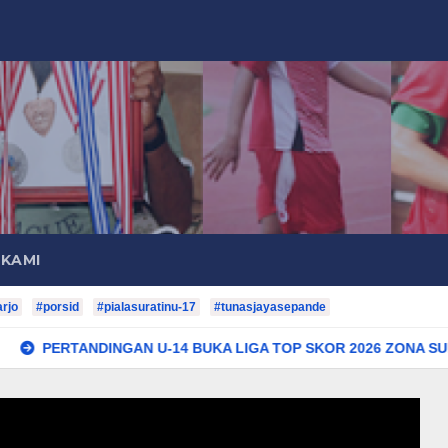
 KAMI
rjo
#porsid
#pialasuratinu-17
#tunasjayasepande
ERTANDINGAN U-14 BUKA LIGA TOP SKOR 2026 ZONA SURABA