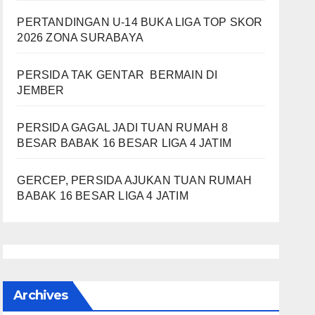
PERTANDINGAN U-14 BUKA LIGA TOP SKOR
2026 ZONA SURABAYA
PERSIDA TAK GENTAR BERMAIN DI
JEMBER
PERSIDA GAGAL JADI TUAN RUMAH 8
BESAR BABAK 16 BESAR LIGA 4 JATIM
GERCEP, PERSIDA AJUKAN TUAN RUMAH
BABAK 16 BESAR LIGA 4 JATIM
Archives