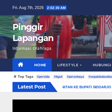
Skip
Fri. Aug 7th, 2026
2:02:31 AM
to
content
Pinggir
Lapangan
Informasi Olahraga
HOME
LIFESTYLE
HUBUNGI
Top Tags
#persida
#liga4
#persebaya
#sepakbolasidoa
Latest Post
AT, PERSIDA AKAN BERPAMITAN KE BUPATI SIDOARJO
P