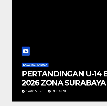
 SKOR
KABAR SEPAKBOLA
PERSIDA TAK
14/01/2026
REDAKSI