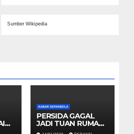
Sumber Wikipedia
KABAR SEPAKBOLA
PERSIDA GAGAL
AIN
JADI TUAN RUMAH
8 BESAR BABAK 16