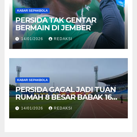
KABAR SEPAKBOLA
PERSIDA TAK GENTAR
BERMAIN DI JEMBER
14/01/2026
REDAKSI
KABAR SEPAKBOLA
PERSIDA GAGAL JADI TUAN
RUMAH 8 BESAR BABAK 16
BESAR LIGA 4 JATIM
14/01/2026
REDAKSI