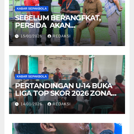
KABAR SEPAKBOLA
SEBELUM BERANGFKAT,
PERSIDA AKAN
BERPAMITAN KE BUPATI
15/01/2026
REDAKSI
SIDOARJO
KABAR SEPAKBOLA
PERTANDINGAN U-14 BUKA
LIGA TOP SKOR 2026 ZONA
SURABAYA
14/01/2026
REDAKSI