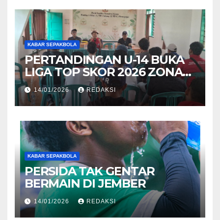
KABAR SEPAKBOLA
PERTANDINGAN U-14 BUKA
LIGA TOP SKOR 2026 ZONA
SURABAYA
14/01/2026
REDAKSI
KABAR SEPAKBOLA
PERSIDA TAK GENTAR
BERMAIN DI JEMBER
14/01/2026
REDAKSI