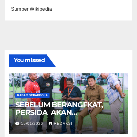
Sumber Wikipedia
You missed
KABAR SEPAKBOLA
SEBELUM BERANGFKAT,
PERSIDA AKAN
BERPAMITAN KE BUPATI
15/01/2026
REDAKSI
SIDOARJO