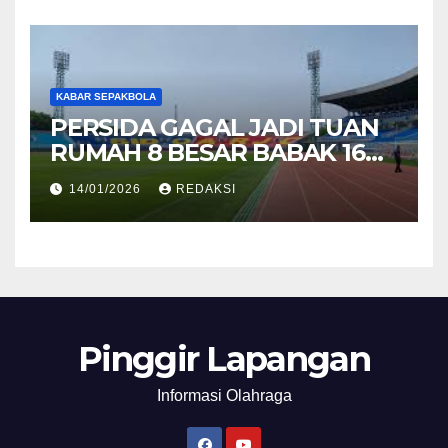
KABAR SEPAKBOLA
PERSIDA GAGAL JADI TUAN
RUMAH 8 BESAR BABAK 16
BESAR LIGA 4 JATIM
14/01/2026
REDAKSI
Pinggir Lapangan
Informasi Olahraga