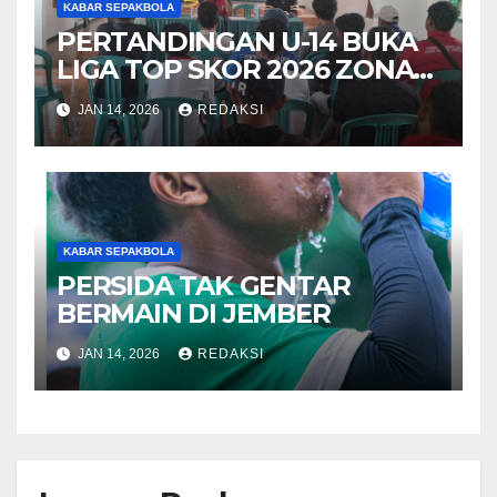
KABAR SEPAKBOLA
PERTANDINGAN U-14 BUKA
LIGA TOP SKOR 2026 ZONA
SURABAYA
JAN 14, 2026
REDAKSI
KABAR SEPAKBOLA
PERSIDA TAK GENTAR
BERMAIN DI JEMBER
JAN 14, 2026
REDAKSI