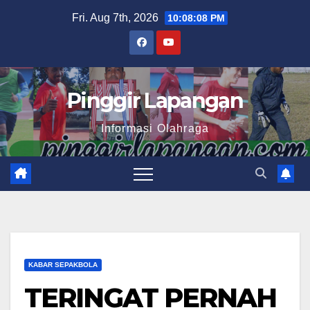
Skip
Fri. Aug 7th, 2026
10:08:09 PM
to
content
Pinggir Lapangan
Informasi Olahraga
KABAR SEPAKBOLA
TERINGAT PERNAH