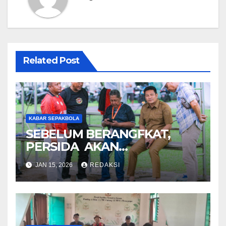
Related Post
KABAR SEPAKBOLA
SEBELUM BERANGFKAT,
PERSIDA AKAN
BERPAMITAN KE BUPATI
JAN 15, 2026
REDAKSI
SIDOARJO